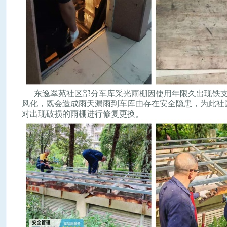
东逸翠苑社区部分车库采光雨棚因使用年限久出现铁支
风化，既会造成雨天漏雨到车库由存在安全隐患，为此社
对出现破损的雨棚进行修复更换。